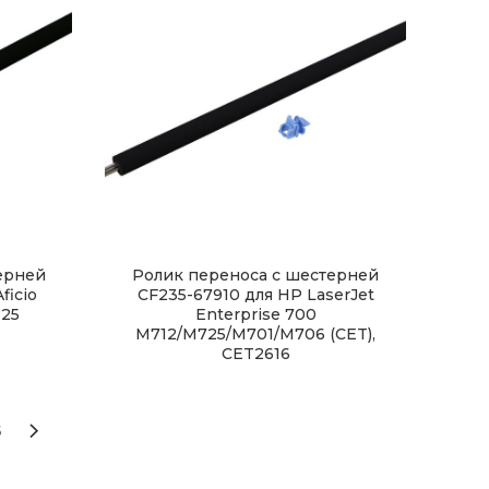
ерней
Ролик переноса с шестерней
ficio
CF235-67910 для HP LaserJet
125
Enterprise 700
M712/M725/M701/M706 (CET),
CET2616
5