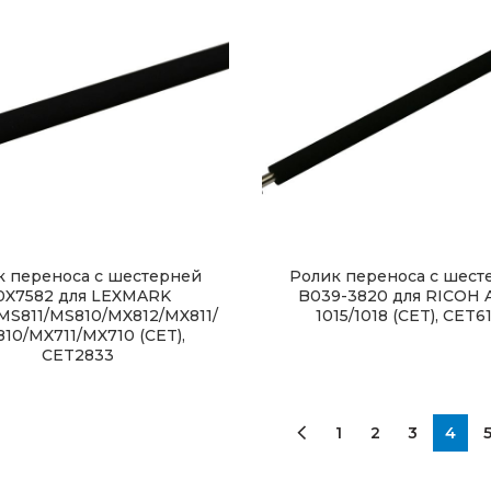
к переноса с шестерней
Ролик переноса с шест
0X7582 для LEXMARK
B039-3820 для RICOH A
MS811/MS810/MX812/MX811/
1015/1018 (CET), CET6
10/MX711/MX710 (CET),
CET2833
1
2
3
4