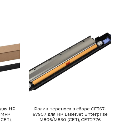
для HP
Ролик переноса в сборе CF367-
d MFP
67907 для HP LaserJet Enterprise
CET),
M806/M830 (CET), CET2776