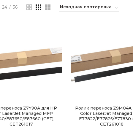
24
36
 переноса Z7Y90A для HP
Ролик переноса Z9M04A 
r LaserJet Managed MFP
Color LaserJet Manage
40/E87650/E87660 (CET),
E77822/E77825/E77830 (
CET261017
CET261018