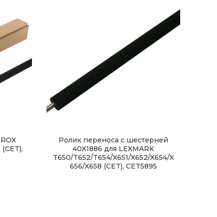
EROX
Ролик переноса с шестерней
(CET),
40X1886 для LEXMARK
T650/T652/T654/X651/X652/X654/X
656/X658 (CET), CET5895