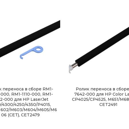
 переноса в сборе RM1-
Ролик переноса в сбор
000, RM1-1110-000, RM1-
7642-000 для HP Color La
2-000 для HP LaserJet
CP4025/CP4525, M651/M680
/4300/4250/4350/P4015,
CET2491
M602/M603/M604/M605/M6
06 (CET), CET2479