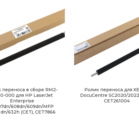
 переноса в сборе RM2-
Ролик переноса для X
0-000 для HP LaserJet
DocuCentre SC2020/2022 
Enterprise
CET261004
7dn/608dn/609dn/MFP
dn/632h (CET), CET7866