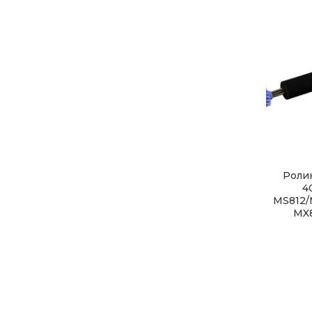
Роли
4
MS812/
MX8