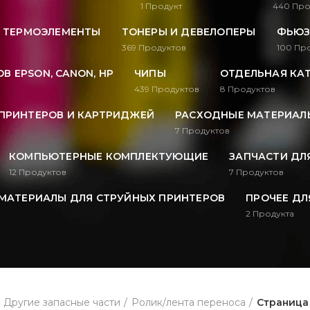
1
Продукт
440
Про
, ТЕРМОЭЛЕМЕНТЫ
ТОНЕРЫ И ДЕВЕЛОПЕРЫ
ФЬЮЗ
369
Продуктов
100
Про
В EPSON, CANON, HP
ЧИПЫ
ОТДЕЛЬНАЯ КА
439
Продуктов
8
Продуктов
ПРИНТЕРОВ И КАРТРИДЖЕЙ
РАСХОДНЫЕ МАТЕРИАЛЫ
7
Продуктов
КОМПЬЮТЕРНЫЕ КОМПЛЕКТУЮЩИЕ
ЗАПЧАСТИ ДЛ
12
Продуктов
7
Продуктов
МАТЕРИАЛЫ ДЛЯ СТРУЙНЫХ ПРИНТЕРОВ
ПРОЧЕЕ ДЛ
2
Продукта
Другие запасные части
Ролик/лента переноса
Страница