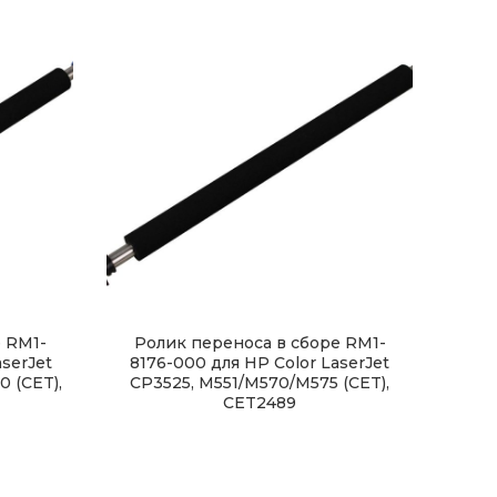
е RM1-
Ролик переноса в сборе RM1-
serJet
8176-000 для HP Color LaserJet
 (CET),
CP3525, M551/M570/M575 (CET),
CET2489