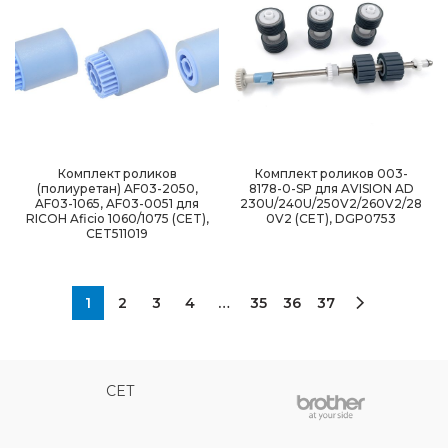
Комплект роликов
Комплект роликов 003-
(полиуретан) AF03-2050,
8178-0-SP для AVISION AD
AF03-1065, AF03-0051 для
230U/240U/250V2/260V2/28
RICOH Aficio 1060/1075 (CET),
0V2 (CET), DGP0753
CET511019
1
2
3
4
…
35
36
37
CET