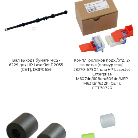
Вал выхода бумаги RC2-
Компл. роликов подх./отд. 2-
6229 для HP LaserJet P2055
го лотка (полиуретан)
(CET), DGP0654
J8J70-67904 для HP LaserJet
Enterprise
M607dn/608dn/609dn/MFP
M631dn/632h (CET),
CET7872R