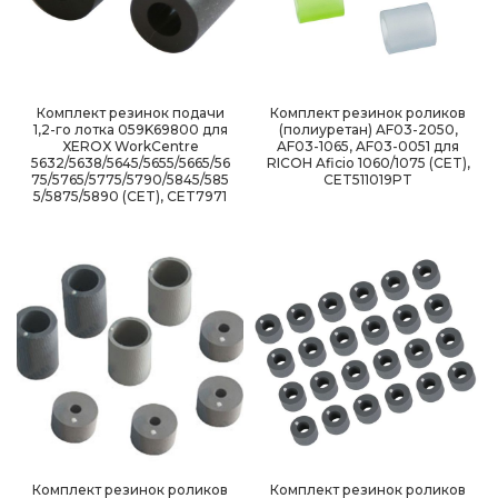
Комплект резинок подачи
Комплект резинок роликов
1,2-го лотка 059K69800 для
(полиуретан) AF03-2050,
XEROX WorkCentre
AF03-1065, AF03-0051 для
5632/5638/5645/5655/5665/56
RICOH Aficio 1060/1075 (CET),
75/5765/5775/5790/5845/585
CET511019PT
5/5875/5890 (CET), CET7971
Комплект резинок роликов
Комплект резинок роликов