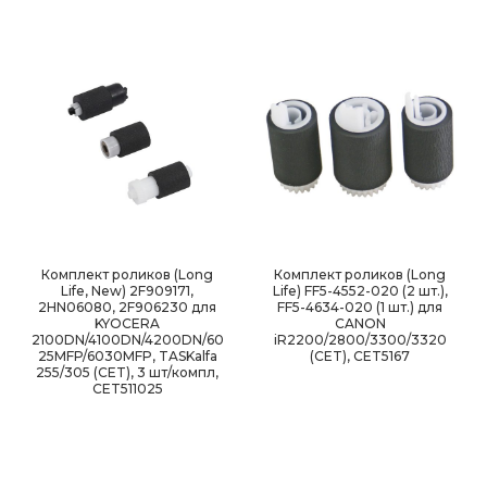
Комплект роликов (Long
Комплект роликов (Long
Life, New) 2F909171,
Life) FF5-4552-020 (2 шт.),
2HN06080, 2F906230 для
FF5-4634-020 (1 шт.) для
KYOCERA
CANON
2100DN/4100DN/4200DN/60
iR2200/2800/3300/3320
25MFP/6030MFP, TASKalfa
(CET), CET5167
255/305 (CET), 3 шт/компл,
CET511025