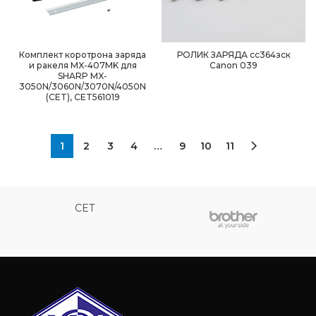
Комплект коротрона заряда
РОЛИК ЗАРЯДА cc364зск
и ракеля MX-407MK для
Canon 039
SHARP MX-
3050N/3060N/3070N/4050N
(CET), CET561019
1
2
3
4
…
9
10
11
CET