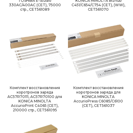
TOSHIBA E-Studio
KONICA MINOLTA Bizhub
330AC/400AC (CET), 75000
C451/C654/C754 (CET), (WW),
стр., CET561089
CET561070
Комплект восстановления
Комплект восстановления
коротронов заряда
коротронов заряда для
AC57R70111, AC57R70100 для
KONICA MINOLTA
KONICA MINOLTA
AccurioPress C6085/C6100
AccurioPrint C4065 (CET),
(CET), CET561037
210000 стр., CET561095