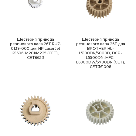
Шестерня привода
Шестерня привода
резинового вала 26T RU7-
резинового вала 26T для
0139-000 для HP LaserJet
BROTHER HL-
P1606, M201/M225 (CET),
L5100DN/5000D, DCP-
CET6633
L5500DN, MFC-
L6900DW/5700DN (CET),
CET361008