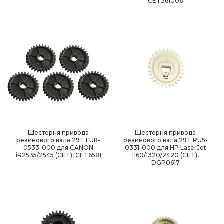
CET361006
Шестерня привода
Шестерня привода
резинового вала 29T FU8-
резинового вала 29T RU5-
0533-000 для CANON
0331-000 для HP LaserJet
iR2535/2545 (CET), CET6581
1160/1320/2420 (CET),
DGP0617