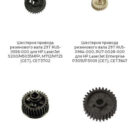
Шестерня привода
Шестерня привода
резинового вала 29T RU5-
резинового вала 29T RU5-
0556-000 для HP LaserJet
0964-000, RU7-0028-000
5200/M5035MFP, M712/M725
для HP LaserJet Enterprise
(CET), CET3702
P3015/P3005 (CET), CET3647