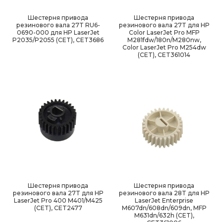
Шестерня привода
Шестерня привода
резинового вала 27T RU6-
резинового вала 27T для HP
0690-000 для HP LaserJet
Color LaserJet Pro MFP
P2035/P2055 (CET), CET3686
M281fdw/180n/M280nw,
Color LaserJet Pro M254dw
(CET), CET361014
Шестерня привода
Шестерня привода
резинового вала 27T для HP
резинового вала 28T для HP
LaserJet Pro 400 M401/M425
LaserJet Enterprise
(CET), CET2477
M607dn/608dn/609dn, MFP
M631dn/632h (CET),