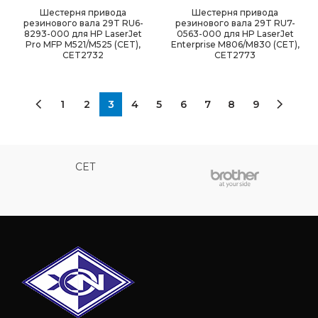
Шестерня привода
Шестерня привода
резинового вала 29T RU6-
резинового вала 29T RU7-
8293-000 для HP LaserJet
0563-000 для HP LaserJet
Pro MFP M521/M525 (CET),
Enterprise M806/M830 (CET),
CET2732
CET2773
1
2
3
4
5
6
7
8
9
CET