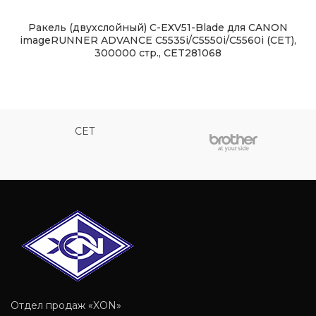
Ракель (двухслойный) C-EXV51-Blade для CANON
imageRUNNER ADVANCE C5535i/C5550i/C5560i (CET),
300000 стр., CET281068
CET
Отдел продаж «XON»