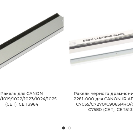
Ракель для CANON
Ракель черного драм-юни
/1019/1022/1023/1024/1025
2281-000 для CANON iR 
(CET), CET3964
C7055/C7270/C9065PRO/C
С7580 (CET), CET513