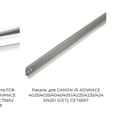
та FC8-
Ракель для CANON iR ADVANCE
Рак
ADVANCE
4025/4035/4045/4051/4225/4235/424
Blad
7565i/
5/4251 (CET), CET6557
M60
8