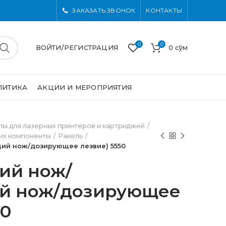
ЗАКАЗАТЬ ЗВОНОК
КОНТАКТЫ
0
0
ВОЙТИ/РЕГИСТРАЦИЯ
0
сўм
ЛИТИКА
АКЦИИ И МЕРОПРИЯТИЯ
ы для лазерных принтеров и картриджей
 их компоненты
Ракель
й нож/дозирующее лезвие) 5550
ий нож/
й нож/дозирующее
50