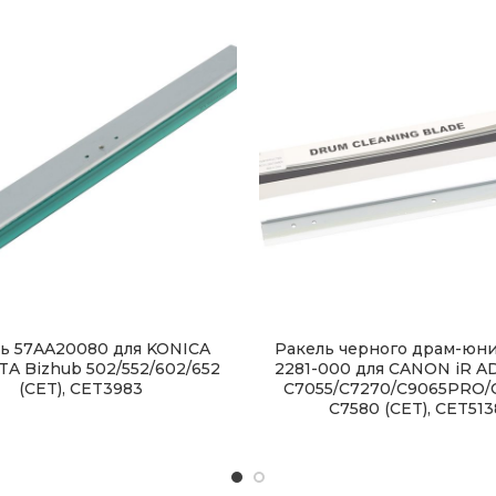
ь 57AA20080 для KONICA
Ракель черного драм-юни
A Bizhub 502/552/602/652
2281-000 для CANON iR 
(CET), CET3983
C7055/C7270/C9065PRO/C
С7580 (CET), CET513