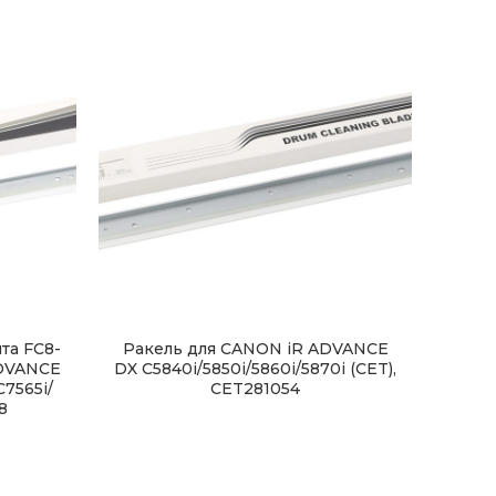
та FC8-
Ракель для CANON iR ADVANCE
Рак
ADVANCE
DX C5840i/5850i/5860i/5870i (CET),
45
7565i/
CET281054
8