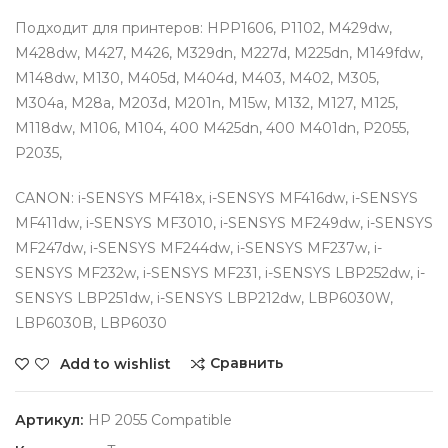
Подходит для принтеров: HPP1606, P1102, M429dw,
M428dw, M427, M426, M329dn, M227d, M225dn, M149fdw,
M148dw, M130, M405d, M404d, M403, M402, M305,
M304a, M28a, M203d, M201n, M15w, M132, M127, M125,
M118dw, M106, M104, 400 M425dn, 400 M401dn, P2055,
P2035,
CANON: i-SENSYS MF418x, i-SENSYS MF416dw, i-SENSYS
MF411dw, i-SENSYS MF3010, i-SENSYS MF249dw, i-SENSYS
MF247dw, i-SENSYS MF244dw, i-SENSYS MF237w, i-
SENSYS MF232w, i-SENSYS MF231, i-SENSYS LBP252dw, i-
SENSYS LBP251dw, i-SENSYS LBP212dw, LBP6030W,
LBP6030B, LBP6030
Сравнить
Add to wishlist
Артикул:
HP 2055 Compatible