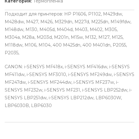
Категория:
Термопленка
Подходит для принтеров: HP P1606, P1102, M429dw,
M428dw, M427, M426, M329dn, M227d, M225dn, M149fdw,
M148dw, M130, M405d, M404d, M403, M402, M305,
M304a, M28a, M203d, M201n, M15w, M132, M127, M125,
M118dw, M106, M104, 400 M425dn, 400 M401dn, P2055,
P2035,
CANON: i-SENSYS MF418x, i-SENSYS MF416dw, i-SENSYS
MF411dw, i-SENSYS MF3010, i-SENSYS MF249dw, i-SENSYS
MF247dw, i-SENSYS MF244dw, i-SENSYS MF237w, i-
SENSYS MF232w, i-SENSYS MF231, i-SENSYS LBP252dw, i-
SENSYS LBP251dw, i-SENSYS LBP212dw, LBP6030W,
LBP6030B, LBP6030