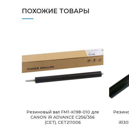
ПОХОЖИЕ ТОВАРЫ
Резиновый вал FM1-K198-010 для
Резино
CANON iR ADVANCE C256/356
(CET), CET211006
iR30