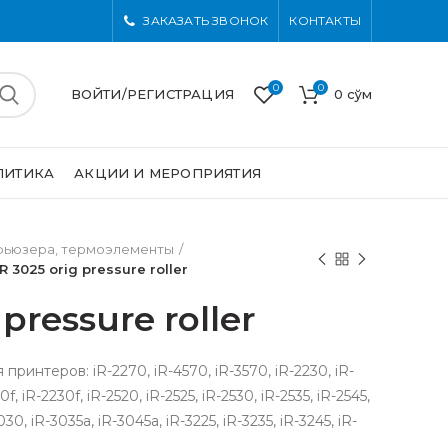
ЗАКАЗАТЬ ЗВОНОК
КОНТАКТЫ
0
0
ВОЙТИ/РЕГИСТРАЦИЯ
0
сўм
ЛИТИКА
АКЦИИ И МЕРОПРИЯТИЯ
 фьюзера, термоэлементы
IR 3025 orig pressure roller
 pressure roller
ринтеров: iR-2270, iR-4570, iR-3570, iR-2230, iR-
f, iR-2230f, iR-2520, iR-2525, iR-2530, iR-2535, iR-2545,
030, iR-3035a, iR-3045a, iR-3225, iR-3235, iR-3245, iR-