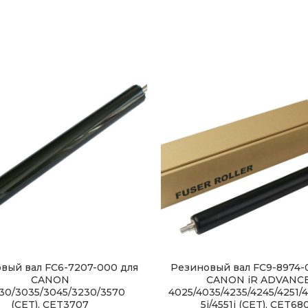
вый вал FC6-7207-000 для
Резиновый вал FC9-8974-
CANON
CANON iR ADVANC
30/3035/3045/3230/3570
4025/4035/4235/4245/4251/4
(CET), CET3707
5i/4551i (CET), CET68