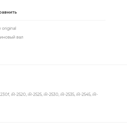
равнить
original
иновый вал
f, iR-2520, iR-2525, iR-2530, iR-2535, iR-2545, iR-