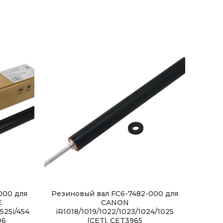
000 для
Резиновый вал FC6-7482-000 для
Рези
E
CANON
5340
525i/454
iR1018/1019/1022/1023/1024/1025
06
(CET), CET3965