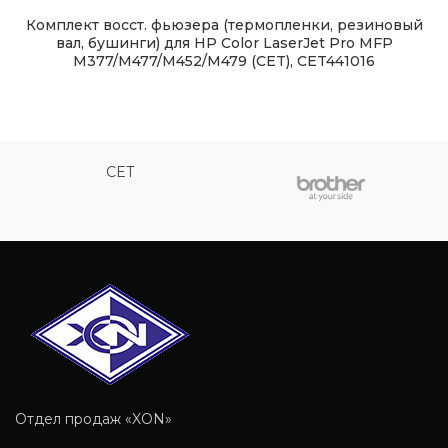
Комплект восст. фьюзера (термопленки, резиновый
вал, бушинги) для HP Color LaserJet Pro MFP
M377/M477/M452/M479 (CET), CET441016
CET
Отдел продаж «XON»