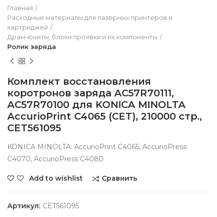
Главная
Расходные материалы для лазерных принтеров и
картриджей
Драм-юниты, блоки проявки и их компоненты
Ролик заряда
Комплект восстановления
коротронов заряда AC57R70111,
AC57R70100 для KONICA MINOLTA
AccurioPrint C4065 (CET), 210000 стр.,
CET561095
KONICA MINOLTA: AccurioPrint C4065, AccurioPress
C4070, AccurioPress C4080
Сравнить
Add to wishlist
Артикул:
CET561095