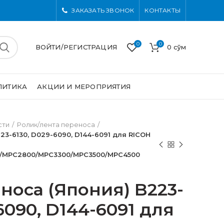
ЗАКАЗАТЬ ЗВОНОК
КОНТАКТЫ
0
0
ВОЙТИ/РЕГИСТРАЦИЯ
0
сўм
ЛИТИКА
АКЦИИ И МЕРОПРИЯТИЯ
сти
Ролик/лента переноса
23-6130, D029-6090, D144-6091 для RICOH
/MPC2800/MPC3300/MPC3500/MPC4500
носа (Япония) B223-
6090, D144-6091 для