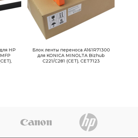
для HP
Блок ленты переноса A161R71300
Рол
d MFP
для KONICA MINOLTA Bizhub
RF5
CET),
C221/C281 (CET), CET7123
9000