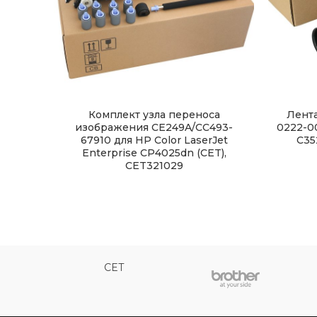
Комплект узла переноса
Лента
изображения CE249A/CC493-
0222-0
67910 для HP Color LaserJet
C35
Enterprise CP4025dn (CET),
CET321029
CET