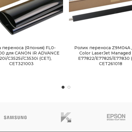
 переноса (Япония) FL0-
Ролик переноса Z9M04A 
00 для CANON iR ADVANCE
Color LaserJet Manage
20i/C3525i/C3530i (CET),
E77822/E77825/E77830 (
CET321003
CET261018