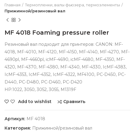
Главная
Термопленки, валы фьюзера, термоэлементы
Прижимной/резиновый вал
MF 4018 Foaming pressure roller
Резиновый вал подходит для принтеров: CANON: MF-
4018, MF-4010, MF-4120, MF-4150, MF-4140, MF-4270, MF-
4690pl, MF-4660pl, icMF-4690, icMF-4680, MF-4350, MF-
4320, MF-4370, MF-4380, MF-4340, MF-4330, IcMF-4383,
IcMF-4353, IcMF-4352, IcMF-4322, MF4100, PC-D450, PC-
D440, PC-D480, PC-D460, PC-D420
HP:1022, 3050, 3052, 3055, M1319F
Сравнить
Add to wishlist
Артикул:
MF 4018
Категория:
Прижимной/резиновый вал