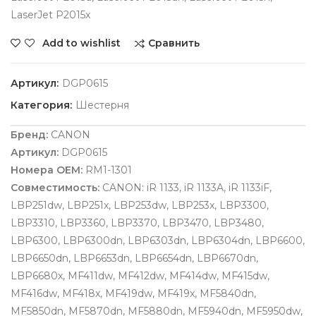
LaserJet P2015x
Сравнить
Add to wishlist
Артикул:
DGP0615
Категория:
Шестерня
Бренд:
CANON
Артикул:
DGP0615
Номера OEM:
RM1-1301
Совместимость:
CANON: iR 1133, iR 1133A, iR 1133iF,
LBP251dw, LBP251x, LBP253dw, LBP253x, LBP3300,
LBP3310, LBP3360, LBP3370, LBP3470, LBP3480,
LBP6300, LBP6300dn, LBP6303dn, LBP6304dn, LBP6600,
LBP6650dn, LBP6653dn, LBP6654dn, LBP6670dn,
LBP6680x, MF411dw, MF412dw, MF414dw, MF415dw,
MF416dw, MF418x, MF419dw, MF419x, MF5840dn,
MF5850dn, MF5870dn, MF5880dn, MF5940dn, MF5950dw,