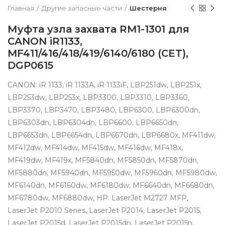
Главная
Другие запасные части
Шестерня
Муфта узла захвата RM1-1301 для
CANON iR1133,
MF411/416/418/419/6140/6180 (CET),
DGP0615
CANON: iR 1133, iR 1133A, iR 1133iF, LBP251dw, LBP251x,
LBP253dw, LBP253x, LBP3300, LBP3310, LBP3360,
LBP3370, LBP3470, LBP3480, LBP6300, LBP6300dn,
LBP6303dn, LBP6304dn, LBP6600, LBP6650dn,
LBP6653dn, LBP6654dn, LBP6670dn, LBP6680x, MF411dw,
MF412dw, MF414dw, MF415dw, MF416dw, MF418x,
MF419dw, MF419x, MF5840dn, MF5850dn, MF5870dn,
MF5880dn, MF5940dn, MF5950dw, MF5960dn, MF5980dw,
MF6140dn, MF6160dw, MF6180dw, MF6640dn, MF6680dn,
MF6780dw, MF6880dw, HP: LaserJet M2727 MFP,
LaserJet P2010 Series, LaserJet P2014, LaserJet P2015,
LaserJet P2015d, LaserJet P2015dn, LaserJet P2015n,