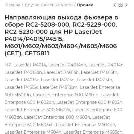
Главная
Другие запасные части
Прочее
Направляющая выхода фьюзера в
сборе RC2-5208-000, RC2-5229-000,
RC2-5230-000 для HP LaserJet
P4014/P4015/P4515,
M601/M602/M603/M604/M605/M606
(CET), CET5811
HP: LaserJet P4014, LaserJet P4014dn, LaserJet P4014n,
LaserJet P4015dn, LaserJet P4015n, LaserJet P4015tn,
LaserJet P4015x, LaserJet P4515n, LaserJet P4515tn,
LaserJet P4515x, LaserJet P4515xm, LaserJet Enterprise
600 M601dn, LaserJet Enterprise 600 M601n, LaserJet
Enterprise 600 M602dn, LaserJet Enterprise 600 M602n,
LaserJet Enterprise 600 M602x, LaserJet Enterprise 600
M603dn, LaserJet Enterprise 600 M603n, LaserJet
Enterprise 600 M603xh, LaserJet Enterprise M604dn,
LaserJet Enterprise M604n, LaserJet Enterprise M605dn,