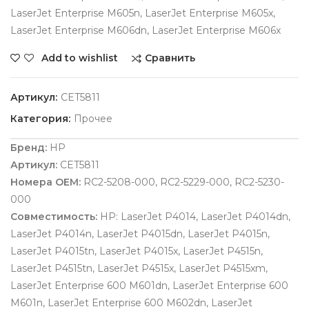
LaserJet Enterprise M605n, LaserJet Enterprise M605x,
LaserJet Enterprise M606dn, LaserJet Enterprise M606x
Сравнить
Add to wishlist
Артикул:
CET5811
Категория:
Прочее
Бренд:
HP
Артикул:
CET5811
Номера OEM:
RC2-5208-000, RC2-5229-000, RC2-5230-
000
Совместимость:
HP: LaserJet P4014, LaserJet P4014dn,
LaserJet P4014n, LaserJet P4015dn, LaserJet P4015n,
LaserJet P4015tn, LaserJet P4015x, LaserJet P4515n,
LaserJet P4515tn, LaserJet P4515x, LaserJet P4515xm,
LaserJet Enterprise 600 M601dn, LaserJet Enterprise 600
M601n, LaserJet Enterprise 600 M602dn, LaserJet