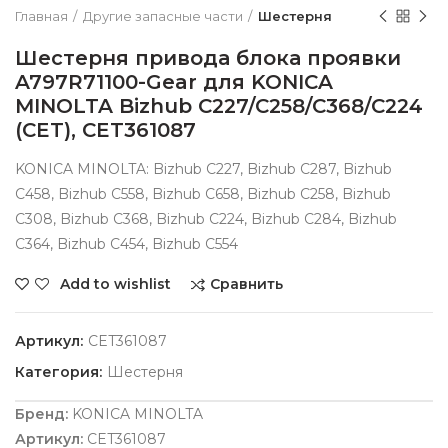
Главная
Другие запасные части
Шестерня
Шестерня привода блока проявки
A797R71100-Gear для KONICA
MINOLTA Bizhub C227/C258/C368/C224
(CET), CET361087
KONICA MINOLTA: Bizhub C227, Bizhub C287, Bizhub
C458, Bizhub C558, Bizhub C658, Bizhub C258, Bizhub
C308, Bizhub C368, Bizhub C224, Bizhub C284, Bizhub
C364, Bizhub C454, Bizhub C554
Сравнить
Add to wishlist
Артикул:
CET361087
Категория:
Шестерня
Бренд:
KONICA MINOLTA
Артикул:
CET361087