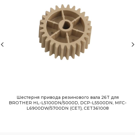
Шестерня привода резинового вала 26T для
BROTHER HL-L5100DN/5000D, DCP-L5500DN, MFC-
L6900DW/5700DN (CET), CET361008