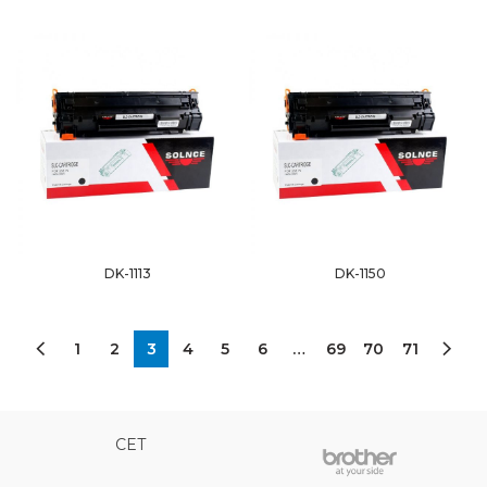
DK-1113
DK-1150
1
2
3
4
5
6
…
69
70
71
CET