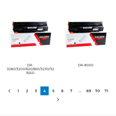
DR-
DR-8000
3280/3200/620/650/3230/32
15/41J
1
2
3
4
5
6
7
…
69
70
71