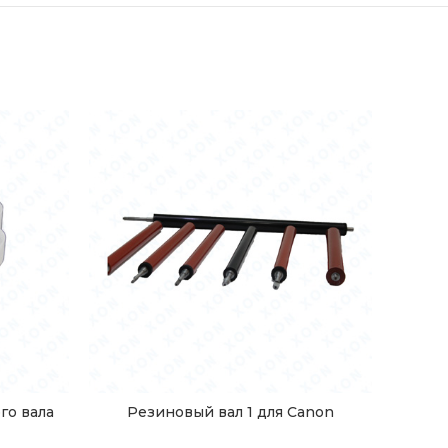
го вала
Резиновый вал 1 для Canon
Тор