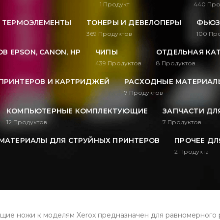
1
Продукт
440
Про
, ТЕРМОЭЛЕМЕНТЫ
ТОНЕРЫ И ДЕВЕЛОПЕРЫ
ФЬЮЗ
369
Продуктов
100
Про
В EPSON, CANON, HP
ЧИПЫ
ОТДЕЛЬНАЯ КА
439
Продуктов
8
Продуктов
ПРИНТЕРОВ И КАРТРИДЖЕЙ
РАСХОДНЫЕ МАТЕРИАЛЫ
7
Продуктов
КОМПЬЮТЕРНЫЕ КОМПЛЕКТУЮЩИЕ
ЗАПЧАСТИ ДЛ
12
Продуктов
7
Продуктов
МАТЕРИАЛЫ ДЛЯ СТРУЙНЫХ ПРИНТЕРОВ
ПРОЧЕЕ ДЛ
2
Продукта
ие ножи к моделям Xerox предназначен для равномерного 