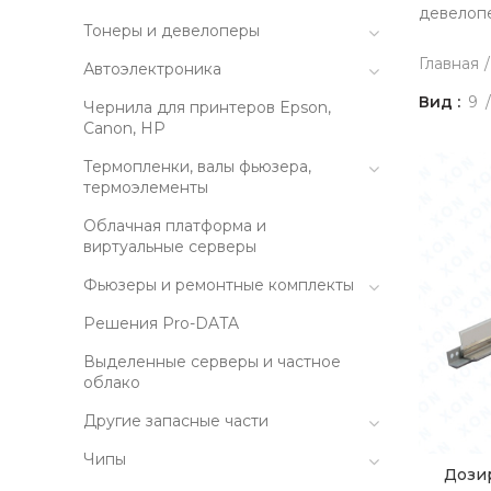
девелопе
Тонеры и девелоперы
Главная
Автоэлектроника
Вид
9
Чернила для принтеров Epson,
Canon, HP
Термопленки, валы фьюзера,
термоэлементы
Облачная платформа и
виртуальные серверы
Фьюзеры и ремонтные комплекты
Решения Pro-DATA
Выделенные серверы и частное
облако
Другие запасные части
Чипы
Дози