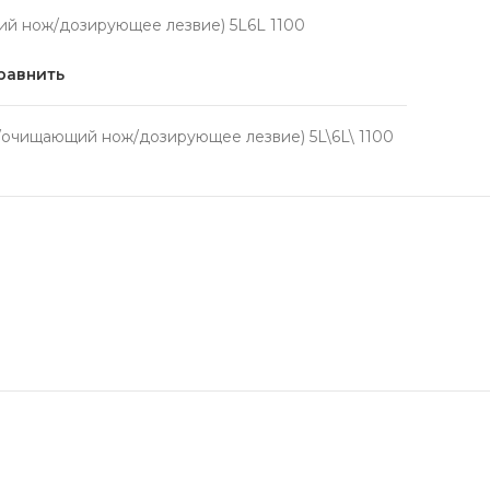
й нож/дозирующее лезвие) 5L6L 1100
равнить
очищающий нож/дозирующее лезвие) 5L\6L\ 1100