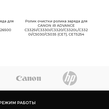
яда для
Ролик очистки ролика заряда для
Ро
CANON iR ADVANCE
126500
C3325i/C3330i/C3320/C3320L/C332
C3325
0i/C5030/C5035 (CET), CET5254
РЕЖИМ РАБОТЫ