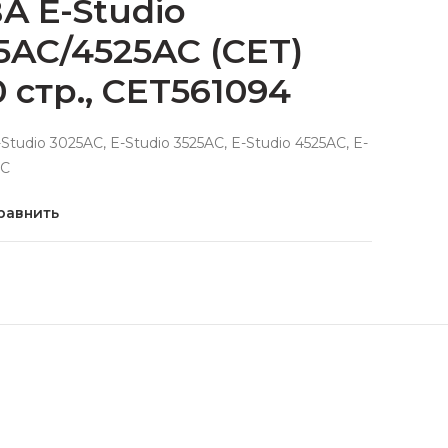
A E-Studio
5AC/4525AC (CET)
 стр., CET561094
Studio 3025AC, E-Studio 3525AC, E-Studio 4525AC, E-
AC
равнить