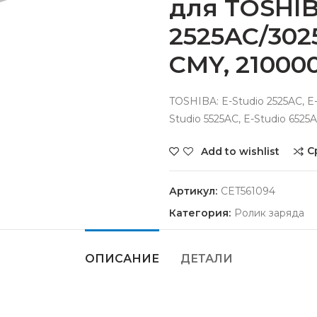
для TOSHIB
2525AC/302
CMY, 210000
TOSHIBA: E-Studio 2525AC, E-
Studio 5525AC, E-Studio 6525
С
Add to wishlist
Артикул:
CET561094
Категория:
Ролик заряда
ОПИСАНИЕ
ДЕТАЛИ