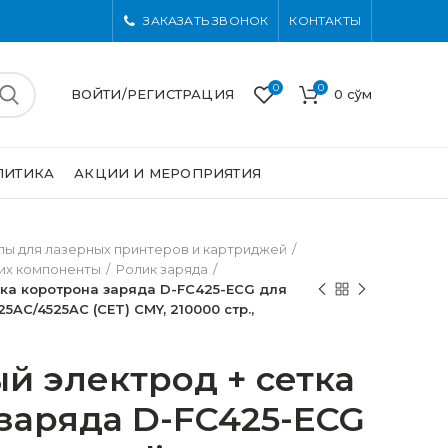
ЗАКАЗАТЬ ЗВОНОК
КОНТАКТЫ
0
0
ВОЙТИ/РЕГИСТРАЦИЯ
0
сўм
ЛИТИКА
АКЦИИ И МЕРОПРИЯТИЯ
ы для лазерных принтеров и картриджей
 их компоненты
Ролик заряда
тка коротрона заряда D-FC425-ECG для
5AC/4525AC (CET) CMY, 210000 стр.,
й электрод + сетка
заряда D-FC425-ECG