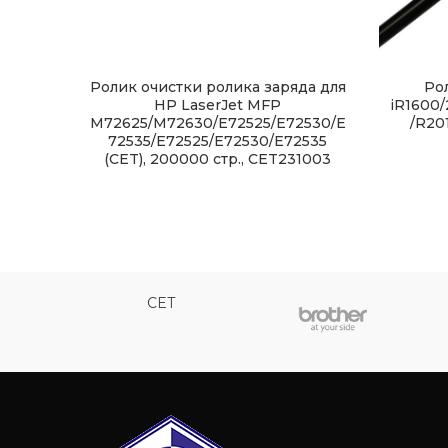
Ролик очистки ролика заряда для
Ро
HP LaserJet MFP
iR1600
M72625/M72630/E72525/E72530/E
/R20
72535/E72525/E72530/E72535
(CET), 200000 стр., CET231003
CET