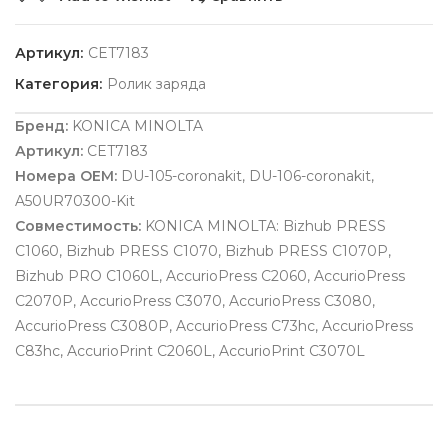
Артикул:
CET7183
Категория:
Ролик заряда
Бренд:
KONICA MINOLTA
Артикул:
CET7183
Номера OEM:
DU-105-coronakit, DU-106-coronakit,
A50UR70300-Kit
Совместимость:
KONICA MINOLTA: Bizhub PRESS
C1060, Bizhub PRESS C1070, Bizhub PRESS C1070P,
Bizhub PRO C1060L, AccurioPress C2060, AccurioPress
C2070P, AccurioPress C3070, AccurioPress C3080,
AccurioPress C3080P, AccurioPress C73hc, AccurioPress
C83hc, AccurioPrint C2060L, AccurioPrint C3070L