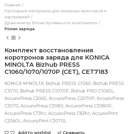
Главная
Расходные материалы для лазерных принтеров и
картриджей
Драм-юниты, блоки проявки и их компоненты
Ролик заряда
Комплект восстановления
коротронов заряда для KONICA
MINOLTA Bizhub PRESS
C1060/1070/1070P (CET), CET7183
KONICA MINOLTA: Bizhub PRESS C1060, Bizhub PRESS
C1070, Bizhub PRESS C1070P, Bizhub PRO C1060L,
AccurioPress C2060, AccurioPress C2070P, AccurioPress
C3070, AccurioPress C3080, AccurioPress C3080P,
AccurioPress C73hc, AccurioPress C83hc, AccurioPrint
C2060L, AccurioPrint C3070L
Сравнить
Add to wishlist