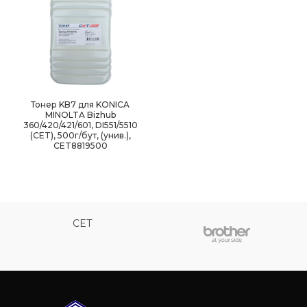
Тонер KB7 для KONICA
MINOLTA Bizhub
360/420/421/601, DI551/5510
(CET), 500г/бут, (унив.),
CET8819500
CET