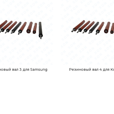
овый вал 3 для Samsung
Резиновый вал 4 для K