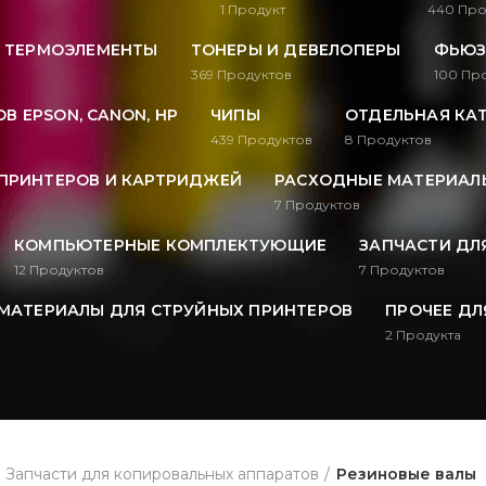
1
Продукт
440
Про
, ТЕРМОЭЛЕМЕНТЫ
ТОНЕРЫ И ДЕВЕЛОПЕРЫ
ФЬЮЗ
369
Продуктов
100
Про
В EPSON, CANON, HP
ЧИПЫ
ОТДЕЛЬНАЯ КА
439
Продуктов
8
Продуктов
ПРИНТЕРОВ И КАРТРИДЖЕЙ
РАСХОДНЫЕ МАТЕРИАЛЫ
7
Продуктов
КОМПЬЮТЕРНЫЕ КОМПЛЕКТУЮЩИЕ
ЗАПЧАСТИ ДЛ
12
Продуктов
7
Продуктов
МАТЕРИАЛЫ ДЛЯ СТРУЙНЫХ ПРИНТЕРОВ
ПРОЧЕЕ ДЛ
2
Продукта
Запчасти для копировальных аппаратов
Резиновые валы