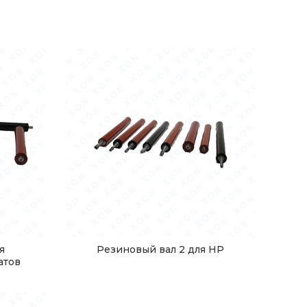
я
Резиновый вал 2 для HP
атов