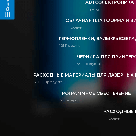
АВТОЭЛЕКТРОНИКА
1
Продукт
ОБЛАЧНАЯ ПЛАТФОРМА И В
1
Продукт
ТЕРМОПЛЕНКИ, ВАЛЫ ФЬЮЗЕРА
421
Продукт
ЧЕРНИЛА ДЛЯ ПРИНТЕРО
53
Продукта
РАСХОДНЫЕ МАТЕРИАЛЫ ДЛЯ ЛАЗЕРНЫХ 
6 022
Продукта
ПРОГРАММНОЕ ОБЕСПЕЧЕНИЕ
16
Продуктов
РАСХОДНЫЕ 
1
Продукт