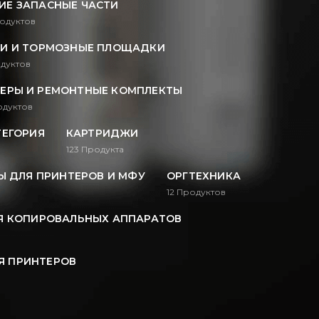
ИЕ ЗАПАСНЫЕ ЧАСТИ
одуктов
И И ТОРМОЗНЫЕ ПЛОЩАДКИ
дуктов
ЕРЫ И РЕМОНТНЫЕ КОМПЛЕКТЫ
дуктов
ТЕГОРИЯ
КАРТРИДЖИ
123
Продукта
 ДЛЯ ПРИНТЕРОВ И МФУ
ОРГТЕХНИКА
12
Продуктов
Я КОПИРОВАЛЬНЫХ АППАРАТОВ
Я ПРИНТЕРОВ