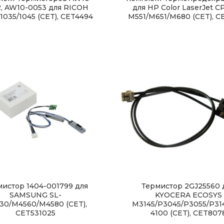
, AW10-0053 для RICOH
для HP Color LaserJet C
o 1035/1045 (CET), CET4494
M551/M651/M680 (CET), C
мистор 1404-001799 для
Термистор 2GJ25560 
SAMSUNG SL-
KYOCERA ECOSYS
30/M4560/M4580 (CET),
M3145/P3045/P3055/P314
CET531025
4100 (CET), CET807