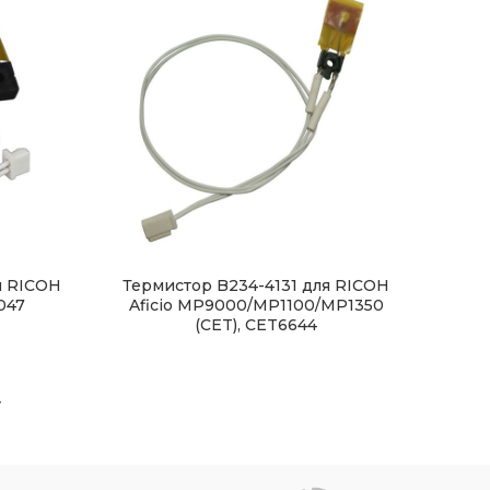
я RICOH
Термистор B234-4131 для RICOH
6047
Aficio MP9000/MP1100/MP1350
(CET), CET6644