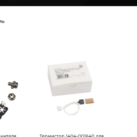
ль
нителя
Термистор 1404-001640 для