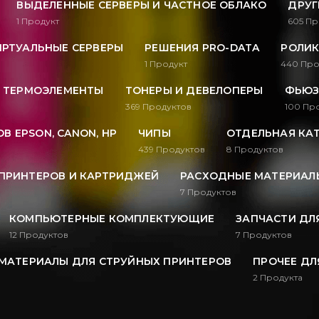
ВЫДЕЛЕННЫЕ СЕРВЕРЫ И ЧАСТНОЕ ОБЛАКО
ДРУГ
1
Продукт
605
Пр
ИРТУАЛЬНЫЕ СЕРВЕРЫ
РЕШЕНИЯ PRO-DATA
РОЛИК
1
Продукт
440
Про
, ТЕРМОЭЛЕМЕНТЫ
ТОНЕРЫ И ДЕВЕЛОПЕРЫ
ФЬЮЗ
369
Продуктов
100
Про
В EPSON, CANON, HP
ЧИПЫ
ОТДЕЛЬНАЯ КА
439
Продуктов
8
Продуктов
ПРИНТЕРОВ И КАРТРИДЖЕЙ
РАСХОДНЫЕ МАТЕРИАЛЫ
7
Продуктов
КОМПЬЮТЕРНЫЕ КОМПЛЕКТУЮЩИЕ
ЗАПЧАСТИ ДЛ
12
Продуктов
7
Продуктов
МАТЕРИАЛЫ ДЛЯ СТРУЙНЫХ ПРИНТЕРОВ
ПРОЧЕЕ ДЛ
2
Продукта