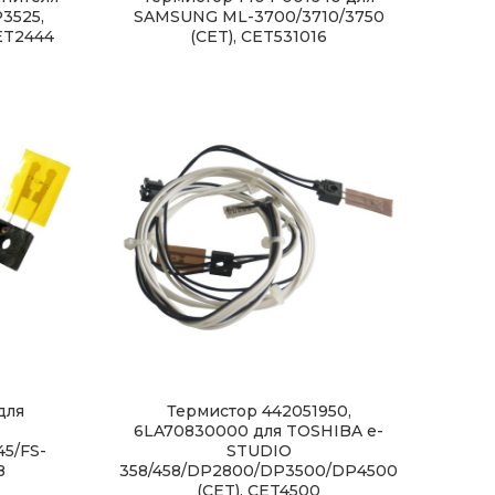
P3525,
SAMSUNG ML-3700/3710/3750
ET2444
(CET), CET531016
для
Термистор 442051950,
6LA70830000 для TOSHIBA e-
5/FS-
STUDIO
8
358/458/DP2800/DP3500/DP4500
(CET), CET4500