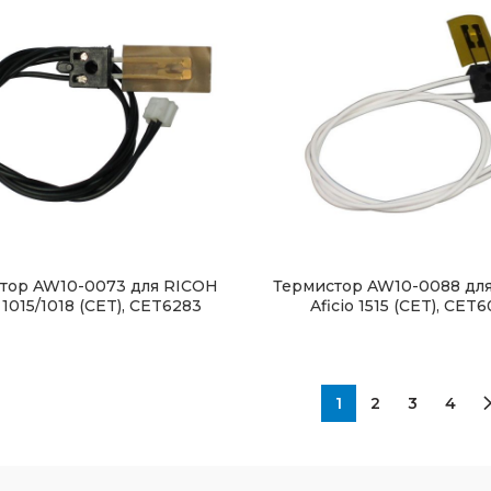
тор AW10-0073 для RICOH
Термистор AW10-0088 дл
o 1015/1018 (CET), CET6283
Aficio 1515 (CET), CET
1
2
3
4