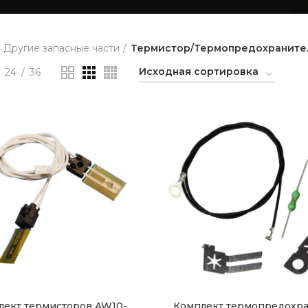
Другие запасные части
Термистор/Термопредохраните
24
36
лект термисторов AW10-
Комплект термопредохра