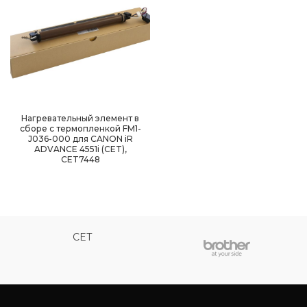
Нагревательный элемент в
сборе с термопленкой FM1-
J036-000 для CANON iR
ADVANCE 4551i (CET),
CET7448
CET