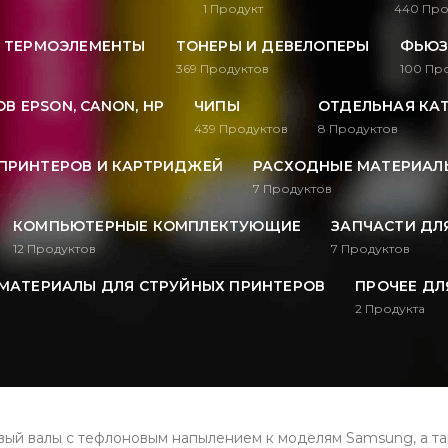
1
Продукт
440
Про
, ТЕРМОЭЛЕМЕНТЫ
ТОНЕРЫ И ДЕВЕЛОПЕРЫ
ФЬЮЗ
369
Продуктов
100
Про
В EPSON, CANON, HP
ЧИПЫ
ОТДЕЛЬНАЯ КА
439
Продуктов
8
Продуктов
ПРИНТЕРОВ И КАРТРИДЖЕЙ
РАСХОДНЫЕ МАТЕРИАЛЫ
7
Продуктов
КОМПЬЮТЕРНЫЕ КОМПЛЕКТУЮЩИЕ
ЗАПЧАСТИ ДЛ
12
Продуктов
7
Продуктов
МАТЕРИАЛЫ ДЛЯ СТРУЙНЫХ ПРИНТЕРОВ
ПРОЧЕЕ ДЛ
2
Продукта
ый валы с тефлоновым напылением к моделям Samsung, а так