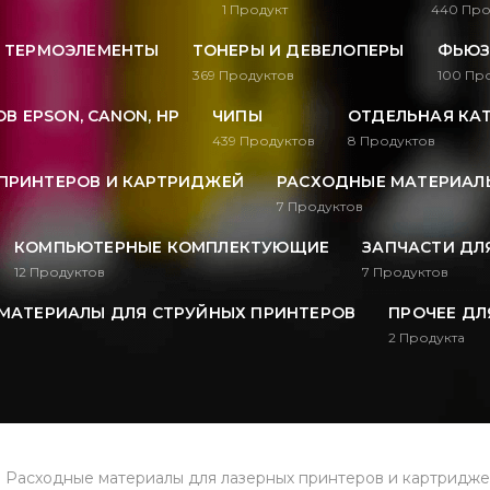
1
Продукт
440
Про
, ТЕРМОЭЛЕМЕНТЫ
ТОНЕРЫ И ДЕВЕЛОПЕРЫ
ФЬЮЗ
369
Продуктов
100
Про
В EPSON, CANON, HP
ЧИПЫ
ОТДЕЛЬНАЯ КА
439
Продуктов
8
Продуктов
ПРИНТЕРОВ И КАРТРИДЖЕЙ
РАСХОДНЫЕ МАТЕРИАЛЫ
7
Продуктов
КОМПЬЮТЕРНЫЕ КОМПЛЕКТУЮЩИЕ
ЗАПЧАСТИ ДЛ
12
Продуктов
7
Продуктов
МАТЕРИАЛЫ ДЛЯ СТРУЙНЫХ ПРИНТЕРОВ
ПРОЧЕЕ ДЛ
2
Продукта
Расходные материалы для лазерных принтеров и картридж