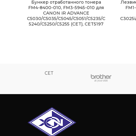
Бункер отработанного тонера
Лезвие
FM4-8400-010, FM3-5945-010 для
FM1-
CANON iR ADVANCE
C5030/C5035/C5045/C5051/C5235/C
C3025i
5240/C5250/C5255 (CET), CET5197
CET