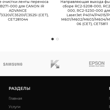
 очистки ленты переноса
Направляющая выхода фь
B271-000 для CANON iR
сборе RC2-5208-000, RC2
ADVANCE
000, RC2-5230-000 дл
/3320i/C3520i/C3525i (CET),
LaserJet P4014/P4015/P
CET281044
M601/M602/M603/M604/M
06 (CET), CET5811
РАЗДЕЛЫ
Главная
Услуги