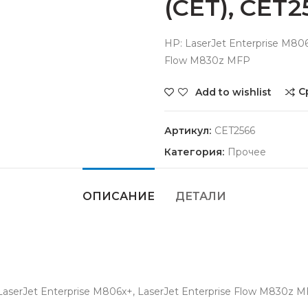
(CET), CET2
HP: LaserJet Enterprise M806
Flow M830z MFP
С
Add to wishlist
Артикул:
CET2566
Категория:
Прочее
ОПИСАНИЕ
ДЕТАЛИ
LaserJet Enterprise M806x+, LaserJet Enterprise Flow M830z 