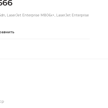
566
dn, LaserJet Enterprise M806x+, LaserJet Enterprise
равнить
MFP