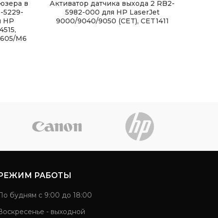
юзера в
Активатор датчика выхода 2 RB2-
Бун
-5229-
5982-000 для HP LaserJet
FM
я HP
9000/9040/9050 (CET), CET1411
4515,
C202
605/M6
РЕЖИМ РАБОТЫ
По будням с 9:00 до 18:00
Воскресенье - выходной