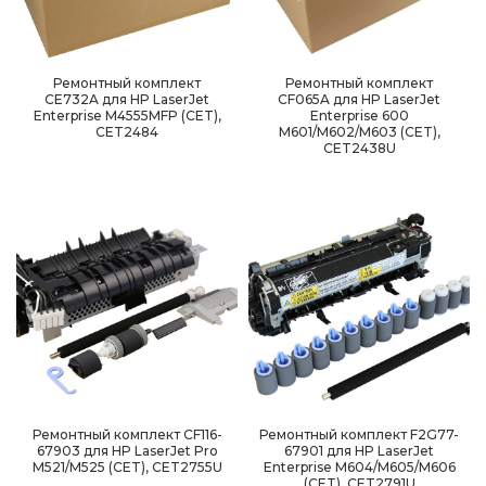
Ремонтный комплект
Ремонтный комплект
CE732A для HP LaserJet
CF065A для HP LaserJet
Enterprise M4555MFP (CET),
Enterprise 600
CET2484
M601/M602/M603 (CET),
CET2438U
Ремонтный комплект CF116-
Ремонтный комплект F2G77-
67903 для HP LaserJet Pro
67901 для HP LaserJet
M521/M525 (CET), CET2755U
Enterprise M604/M605/M606
(CET), CET2791U