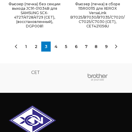
Фьюзер (печка) без секции
Фьюзер (печка) в сборе
выхода JC91-01034B для
115R00115 для XEROX
SAMSUNG SCX-
VersaLink
4727/4728/4729 (CET),
B7025/B7030/B7035/C7020/
(восстановленный),
C7025/C7030 (CET),
DGP0081
CET421056U
1
2
3
4
5
6
7
8
9
CET