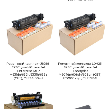
Ремонтный комплект J8J88-
Ремонтный комплект L0H25-
67901 для HP LaserJet
67901 для HP LaserJet
Enterprise MFP
Enterprise
M631dn/632h/633fh/633z
M607dn/608dn/609dn (CET),
(CET), CET441004U
170000 стр., CET7864U