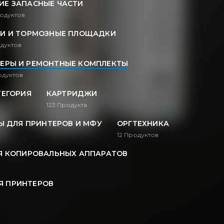
ИЕ ЗАПАСНЫЕ ЧАСТИ
одуктов
И И ТОРМОЗНЫЕ ПЛОЩАДКИ
дуктов
ЕРЫ И РЕМОНТНЫЕ КОМПЛЕКТЫ
дуктов
ТЕГОРИЯ
КАРТРИДЖИ
123
Продукта
 ДЛЯ ПРИНТЕРОВ И МФУ
ОРГТЕХНИКА
12
Продуктов
Я КОПИРОВАЛЬНЫХ АППАРАТОВ
Я ПРИНТЕРОВ