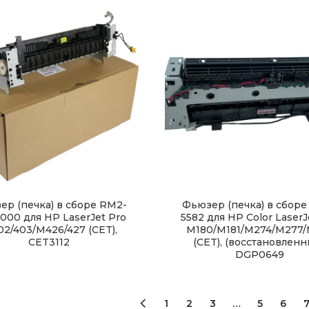
ер (печка) в сборе RM2-
Фьюзер (печка) в сборе
000 для HP LaserJet Pro
5582 для HP Color LaserJ
2/403/M426/427 (CET),
M180/M181/M274/M277
CET3112
(CET), (восстановленн
DGP0649
1
2
3
…
5
6