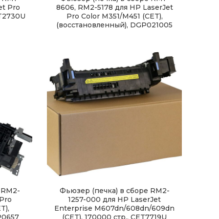
et Pro
8606, RM2-5178 для HP LaserJet
ET2730U
Pro Color M351/M451 (CET),
(восстановленный), DGP021005
 RM2-
Фьюзер (печка) в сборе RM2-
 Pro
1257-000 для HP LaserJet
T),
Enterprise M607dn/608dn/609dn
P0657
(CET), 170000 стр., CET7719U