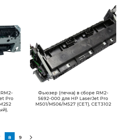
 RM2-
Фьюзер (печка) в сборе RM2-
et Pro
5692-000 для HP LaserJet Pro
/M252
M501/M506/M527 (CET), CET3102
ый),
7
8
9