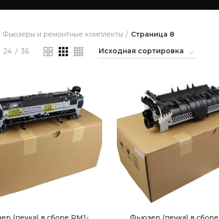
Фьюзеры и ремонтные комплекты
Страница 8
24
36
ер (печка) в сборе RM1-
Фьюзер (печка) в сборе