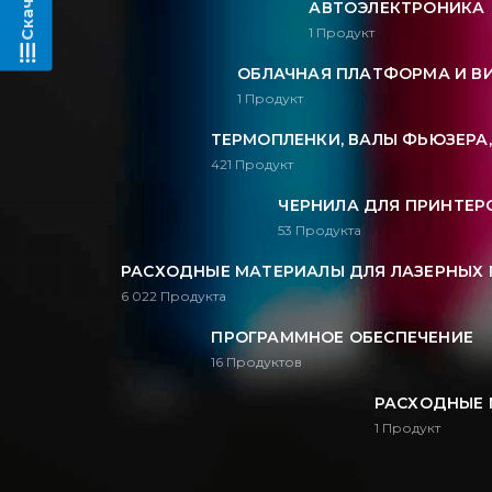
АВТОЭЛЕКТРОНИКА
1
Продукт
ОБЛАЧНАЯ ПЛАТФОРМА И В
1
Продукт
ТЕРМОПЛЕНКИ, ВАЛЫ ФЬЮЗЕРА
421
Продукт
ЧЕРНИЛА ДЛЯ ПРИНТЕРО
53
Продукта
РАСХОДНЫЕ МАТЕРИАЛЫ ДЛЯ ЛАЗЕРНЫХ 
6 022
Продукта
ПРОГРАММНОЕ ОБЕСПЕЧЕНИЕ
16
Продуктов
РАСХОДНЫЕ 
1
Продукт