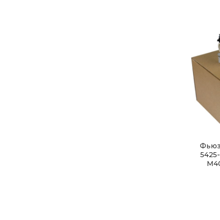
Фьюз
5425-
M40