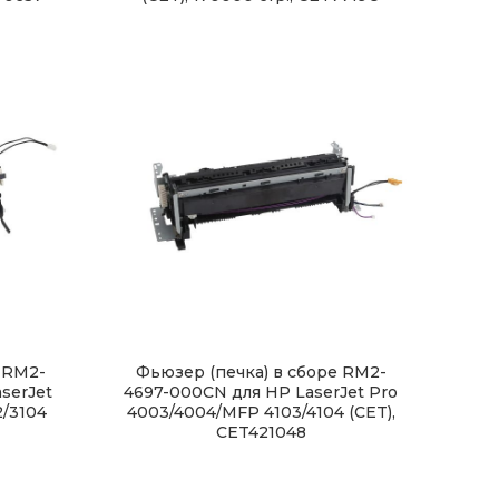
 RM2-
Фьюзер (печка) в сборе RM2-
serJet
4697-000CN для HP LaserJet Pro
2/3104
4003/4004/MFP 4103/4104 (CET),
CET421048