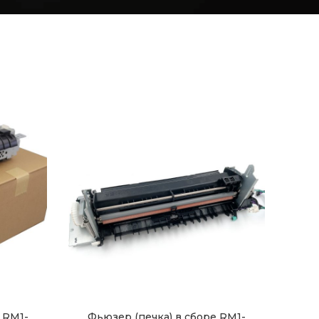
 RM1-
Фьюзер (печка) в сборе RM1-