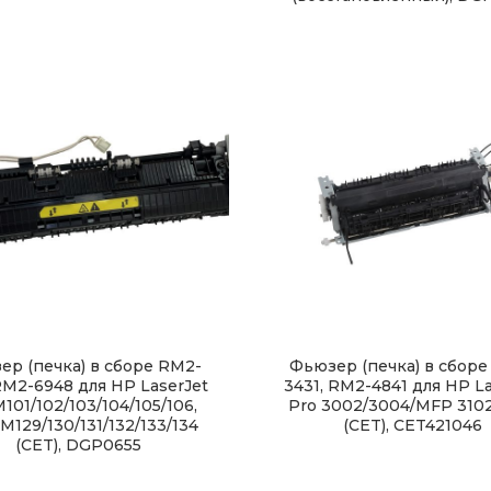
ер (печка) в сборе RM2-
Фьюзер (печка) в сборе
RM2-6948 для HP LaserJet
3431, RM2-4841 для HP La
101/102/103/104/105/106,
Pro 3002/3004/MFP 310
M129/130/131/132/133/134
(CET), CET421046
(CET), DGP0655