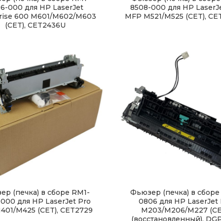
6-000 для HP LaserJet
8508-000 для HP LaserJ
rise 600 M601/M602/M603
MFP M521/M525 (CET), C
(CET), CET2436U
ер (печка) в сборе RM1-
Фьюзер (печка) в сборе
000 для HP LaserJet Pro
0806 для HP LaserJet
401/M425 (CET), CET2729
M203/M206/M227 (CE
(восстановленный), DG