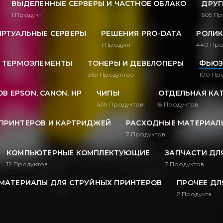
ВЫДЕЛЕННЫЕ СЕРВЕРЫ И ЧАСТНОЕ ОБЛАКО
ДРУГ
1
Продукт
605
Пр
ИРТУАЛЬНЫЕ СЕРВЕРЫ
РЕШЕНИЯ PRO-DATA
РОЛИК
1
Продукт
440
Про
, ТЕРМОЭЛЕМЕНТЫ
ТОНЕРЫ И ДЕВЕЛОПЕРЫ
ФЬЮЗ
369
Продуктов
100
Про
В EPSON, CANON, HP
ЧИПЫ
ОТДЕЛЬНАЯ КА
439
Продуктов
8
Продуктов
ПРИНТЕРОВ И КАРТРИДЖЕЙ
РАСХОДНЫЕ МАТЕРИАЛЫ
7
Продуктов
КОМПЬЮТЕРНЫЕ КОМПЛЕКТУЮЩИЕ
ЗАПЧАСТИ ДЛ
12
Продуктов
7
Продуктов
МАТЕРИАЛЫ ДЛЯ СТРУЙНЫХ ПРИНТЕРОВ
ПРОЧЕЕ ДЛ
2
Продукта