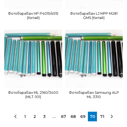
Фотобарабан HP P4015/4515
Фотобарабан LJ MFP M281
(Китай)
GMS (Китай)
Фотобарабан ML 2160/3400
Фотобарабан Samsung ALP
(MLT-101)
ML 3310
1
2
3
…
67
68
69
70
71