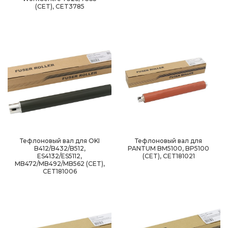
(CET), CET3785
Тефлоновый вал для OKI
Тефлоновый вал для
B412/B432/B512,
PANTUM BM5100, BP5100
ES4132/ES5112,
(CET), CET181021
MB472/MB492/MB562 (CET),
CET181006