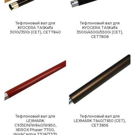
Тефлоновый вал для
Тефлоновый вал для
KYOCERA TASKalfa
KYOCERA TASKalfa
3010i/3510i (CET), CET7840
3500i/4500i/5500i (CET),
CET7808
Тефлоновый вал для
Тефлоновый вал для
LEXMARK
LEXMARK T640/T650 (CET),
C935DN/W840/W850,
CET3856
XEROX Phaser 7700,
WorkCentre 7328/7335