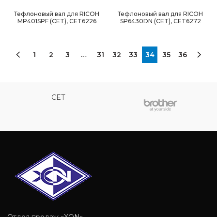
Тефлоновый вал для RICOH
Тефлоновый вал для RICOH
MP401SPF (CET), CET6226
SP6430DN (CET), CET6272
1
2
3
…
31
32
33
34
35
36
CET