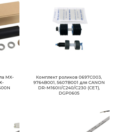
ла MX-
Комплект роликов 0697C003,
X-
9764B001, 5607B001 для CANON
500N
DR-M160II/C240/C230 (CET),
DGP0605