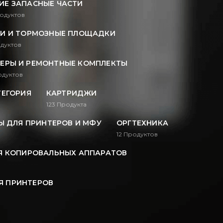
ИЕ ЗАПАСНЫЕ ЧАСТИ
одуктов
И И ТОРМОЗНЫЕ ПЛОЩАДКИ
дуктов
ЕРЫ И РЕМОНТНЫЕ КОМПЛЕКТЫ
дуктов
ТЕГОРИЯ
КАРТРИДЖИ
123
Продукта
 ДЛЯ ПРИНТЕРОВ И МФУ
ОРГТЕХНИКА
12
Продуктов
Я КОПИРОВАЛЬНЫХ АППАРАТОВ
Я ПРИНТЕРОВ