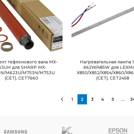
кт тефлонового вала MX-
Нагревательная лампа 1
53UH для SHARP MX-
662W/485W для LEXM
N/M623U/M753N/M753U
X850/X852/X854/X860/X86
(CET), CET7660
(CET), CET2458
1
2
3
4
5
…
3