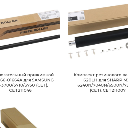
могательный прижимной
Комплект резинового ва
C66-01664A для SAMSUNG
620LH для SHARP M
3700/3710/3750 (CET),
6240N/7040N/6500N/7
CET211046
(CET), CET211007