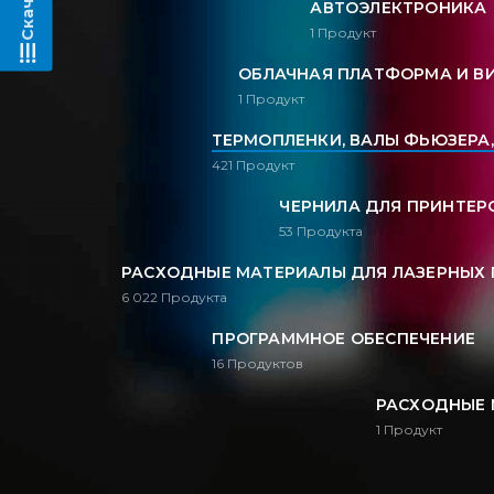
АВТОЭЛЕКТРОНИКА
1
Продукт
ОБЛАЧНАЯ ПЛАТФОРМА И В
1
Продукт
ТЕРМОПЛЕНКИ, ВАЛЫ ФЬЮЗЕРА
421
Продукт
ЧЕРНИЛА ДЛЯ ПРИНТЕРО
53
Продукта
РАСХОДНЫЕ МАТЕРИАЛЫ ДЛЯ ЛАЗЕРНЫХ 
6 022
Продукта
ПРОГРАММНОЕ ОБЕСПЕЧЕНИЕ
16
Продуктов
РАСХОДНЫЕ 
1
Продукт