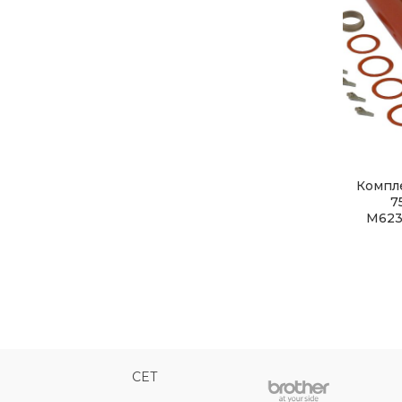
Компле
7
M623
CET