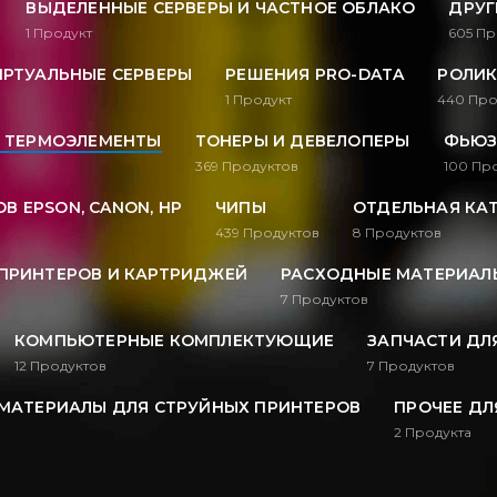
ВЫДЕЛЕННЫЕ СЕРВЕРЫ И ЧАСТНОЕ ОБЛАКО
ДРУГ
1
Продукт
605
Пр
ИРТУАЛЬНЫЕ СЕРВЕРЫ
РЕШЕНИЯ PRO-DATA
РОЛИК
1
Продукт
440
Про
, ТЕРМОЭЛЕМЕНТЫ
ТОНЕРЫ И ДЕВЕЛОПЕРЫ
ФЬЮЗ
369
Продуктов
100
Про
В EPSON, CANON, HP
ЧИПЫ
ОТДЕЛЬНАЯ КА
439
Продуктов
8
Продуктов
ПРИНТЕРОВ И КАРТРИДЖЕЙ
РАСХОДНЫЕ МАТЕРИАЛЫ
7
Продуктов
КОМПЬЮТЕРНЫЕ КОМПЛЕКТУЮЩИЕ
ЗАПЧАСТИ ДЛ
12
Продуктов
7
Продуктов
МАТЕРИАЛЫ ДЛЯ СТРУЙНЫХ ПРИНТЕРОВ
ПРОЧЕЕ ДЛ
2
Продукта