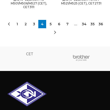
M501/M506/M527 (CET),
M521/M525 (CET), CET2731
CET3111
1
2
3
4
5
6
7
…
34
35
36
CET