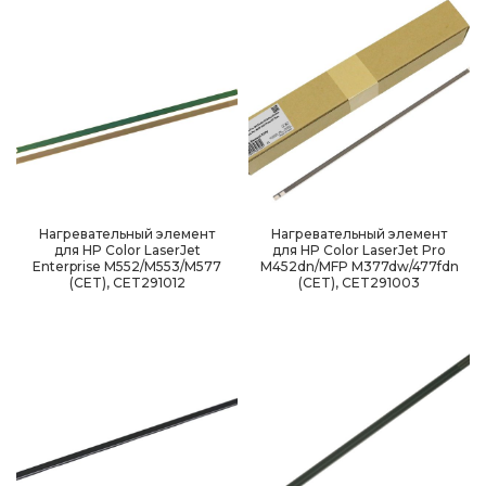
Нагревательный элемент
Нагревательный элемент
для HP Color LaserJet
для HP Color LaserJet Pro
Enterprise M552/M553/M577
M452dn/MFP M377dw/477fdn
(CET), CET291012
(CET), CET291003