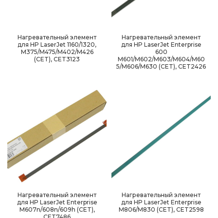
Нагревательный элемент
Нагревательный элемент
для HP LaserJet 1160/1320,
для HP LaserJet Enterprise
M375/M475/M402/M426
600
(CET), CET3123
M601/M602/M603/M604/M60
5/M606/M630 (CET), CET2426
Нагревательный элемент
Нагревательный элемент
для HP LaserJet Enterprise
для HP LaserJet Enterprise
M607n/608n/609h (CET),
M806/M830 (CET), CET2598
CET7486